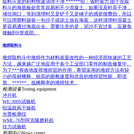
取料斗里的积料快速清理干净 ******招：省时省力 由于在取
料斗的海底板处常常容易积不少混凝土，如果没及时弄干净，
堵住洞口，等到清理时又是铲子又是锤子的感觉很费劲，所以
可以用塑料袋装一包沙子或泥土放在海底，这样清理时混凝土
更容易通过海底出去。需要注意的是，泥沙不宜过多，应避免
接触到S管底部。
堆焊取料斗
堆焊取料斗中堆焊作为材料表面改性的一种经济而快速的工艺
方法，越来越广泛地应用于各个工业部门零件的制造修复中。
为了***有效地发挥堆焊层的作用，希望采用的堆焊方法有较
小的母材稀释、较高的熔敷速度和优良的堆焊层性能，即优
质、******、低稀释率的堆焊技术。
检测设备
Testing equipment
冲片机
WE-300S试验机
恒温鼓风干燥机
光普检测仪
WML-76型阿克隆磨耗机
拉力试验机
新闻中心
News center